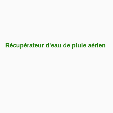
Réservoirs pour le stockage et la distribution d’AdBlue® avec
armoire de distribution verrouillable.
Récupérateur d'eau de pluie aérien