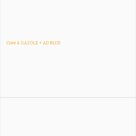
Cuve à
GAZOLE + AD BLUE
Cuve double compartiment 7500 L gazole + 2000 L AdBlue®,
idéale pour le ravitaillement des flottes en toute autonomie.