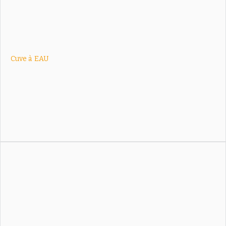
Cuve à
EAU
Cuve enterrée en polyéthylène pour eau de pluie, idéale pour
l’arrosage, le nettoyage et les économies d’eau.