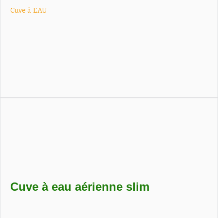
Cuve à
EAU
Cuve aérienne pour eau de pluie, simple, robuste et
compatible avec pompes ou sonde de niveau.
Cuve à eau aérienne slim