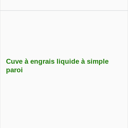
Cuve compacte avec pompe, pistolet, sécurité anti-
débordement et armoire de distribution verrouillable.
Cuve à engrais liquide à simple
paroi