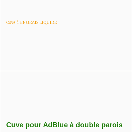
Cuve à
ENGRAIS LIQUIDE
Cuves compactes pour engrais liquide, robustes et
compatibles avec les équipements agricoles UAN.
Cuve pour AdBlue à double parois