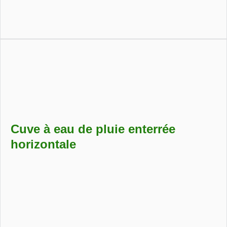
Cuve à eau de pluie hors-sol, résistante et évolutive, avec
équipements adaptés à chaque besoin (BASIC ou BASIC
PLUS).
Cuve à eau de pluie enterrée
horizontale