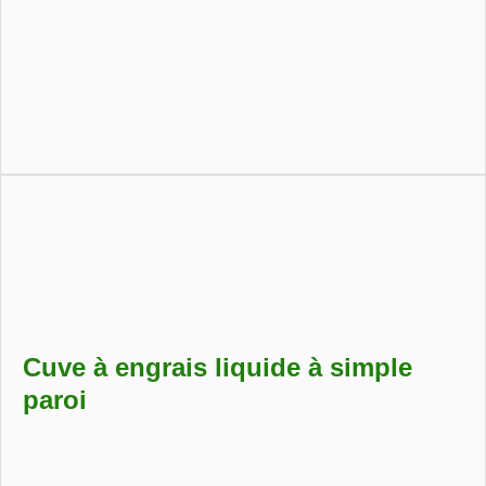
Cuve à eau potable hors-sol, conforme aux normes
d’hygiène, idéale pour les besoins domestiques ou agricoles.
Cuve à engrais liquide à simple
paroi