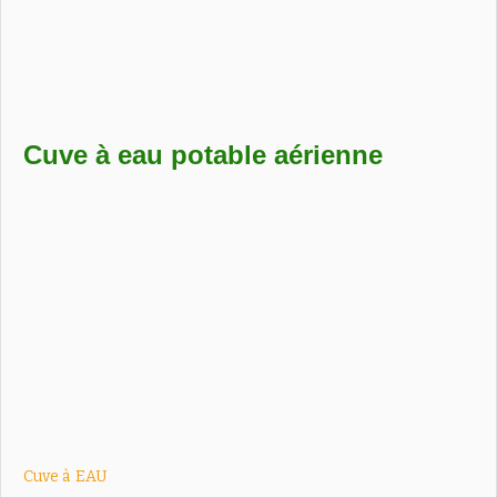
Cuve hors-sol en polyéthylène pour eau de pluie, idéale pour
l’arrosage, le nettoyage et les économies d’eau.
Cuve à eau potable aérienne
Cuve à
EAU