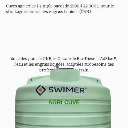
Cuves agricoles à simple paroi de 2500 à 22 000 L pour le
stockage sécurisé des engrais liquides (UAN).
A propos d'Agri Cuve
Agri Cuve, une marque de
Bertrand Combustibles
, est
la référence française des cuves agricoles.
Nous proposons des solutions de stockage fiables et
durables pour le GNR, le Gazole, le Bio-Diesel, l’AdBlue®,
l’eau et les engrais liquides, adaptées aux besoins des
professionnels du terrain.
AGRI CUVE
Mentions légales