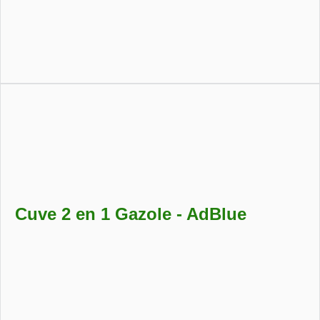
Cuve à gasoil robuste et équipée, idéale pour le
ravitaillement sécurisé des véhicules agricoles, BTP ou de
transport
Cuve 2 en 1 Gazole - AdBlue