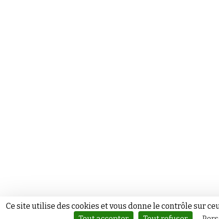
Ce site utilise des cookies et vous donne le contrôle sur c
Tout accepter
Tout refuser
Pers